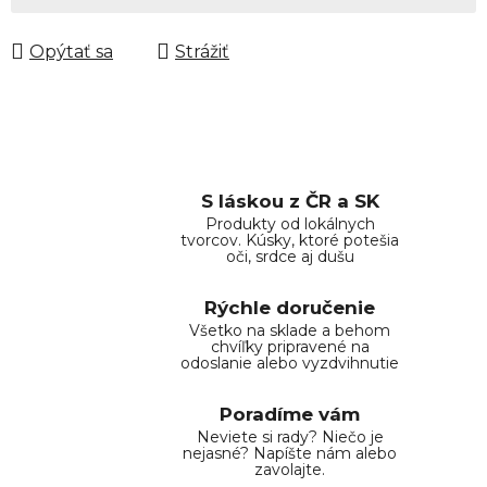
Opýtať sa
Strážiť
S láskou z ČR a SK
Produkty od lokálnych
tvorcov. Kúsky, ktoré potešia
oči, srdce aj dušu
Rýchle doručenie
Všetko na sklade a behom
chvíľky pripravené na
odoslanie alebo vyzdvihnutie
Poradíme vám
Neviete si rady? Niečo je
nejasné? Napíšte nám alebo
zavolajte.