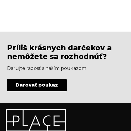
Príliš krásnych darčekov a
nemôžete sa rozhodnúť?
Darujte radosť s naším poukazom
Darovať poukaz
Z
Odoberať newsletter
á
p
Vložte svoj e-mail a my Vám budeme zasielať informácie
ä
o nových produktoch na našom e-shope.