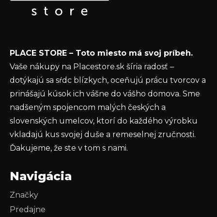
t
Email
i
e
Vložením e-mailu súhlasíte s
podmienkami
PLACE STORE – Toto miesto má svoj príbeh.
ochrany osobných údajov
Vaše nákupy na Placestore.sk šíria radosť –
PRIHLÁSIŤ SA
dotýkajú sa sŕdc blízkych, oceňujú prácu tvorcov a
prinášajú kúsok ich vášne do vášho domova. Sme
nadšeným spojencom malých českých a
slovenských umelcov, ktorí do každého výrobku
vkladajú kus svojej duše a remeselnej zručnosti.
Ďakujeme, že ste v tom s nami.
Navigácia
Značky
Predajne