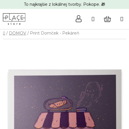
Prejsť
To najkrajšie z lokálnej tvorby. Pokope. 🎁
na
obsah
Hľadať
NÁKUP
Domov
/
DOMOV
/
Print Domček - Pekáreň
KOŠÍK