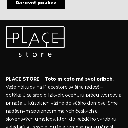
Darovať poukaz
Z
Odoberať newsletter
á
p
Vložte svoj e-mail a my Vám budeme zasielať informácie
ä
o nových produktoch na našom e-shope.
t
Email
i
e
Vložením e-mailu súhlasíte s
podmienkami
PLACE STORE – Toto miesto má svoj príbeh.
ochrany osobných údajov
Vaše nákupy na Placestore.sk šíria radosť –
PRIHLÁSIŤ SA
dotýkajú sa sŕdc blízkych, oceňujú prácu tvorcov a
prinášajú kúsok ich vášne do vášho domova. Sme
nadšeným spojencom malých českých a
slovenských umelcov, ktorí do každého výrobku
vkladajú kus svojej duše a remeselnej zručnosti.