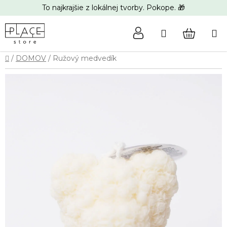
Prejsť
To najkrajšie z lokálnej tvorby. Pokope. 🎁
na
obsah
Hľadať
NÁKUP
Domov
/
DOMOV
/
Ružový medvedík
KOŠÍK