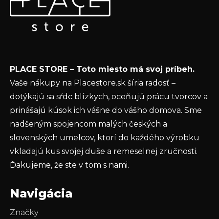
Vložte svoj e-mail a my Vám budeme zasielať informácie
ä
o nových produktoch na našom e-shope.
t
Email
i
e
Vložením e-mailu súhlasíte s
podmienkami
PLACE STORE – Toto miesto má svoj príbeh.
ochrany osobných údajov
Vaše nákupy na Placestore.sk šíria radosť –
PRIHLÁSIŤ SA
dotýkajú sa sŕdc blízkych, oceňujú prácu tvorcov a
prinášajú kúsok ich vášne do vášho domova. Sme
nadšeným spojencom malých českých a
slovenských umelcov, ktorí do každého výrobku
vkladajú kus svojej duše a remeselnej zručnosti.
Ďakujeme, že ste v tom s nami.
Navigácia
Značky