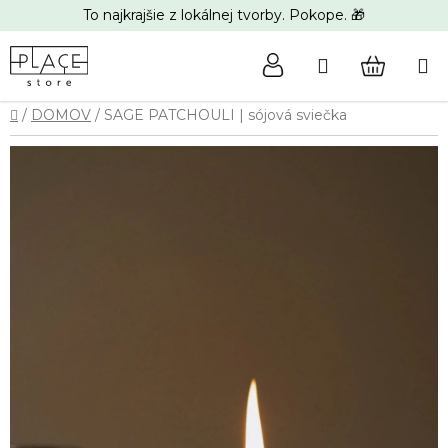
Prejsť
To najkrajšie z lokálnej tvorby. Pokope. 🎁
na
obsah
Hľadať
NÁKUP
Domov
/
DOMOV
/
SAGE PATCHOULI | sójová sviečka
KOŠÍK