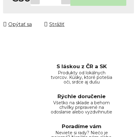
Jednotková cena:
Opýtať sa
Strážiť
S láskou z ČR a SK
Produkty od lokálnych
tvorcov. Kúsky, ktoré potešia
oči, srdce aj dušu
Rýchle doručenie
Všetko na sklade a behom
chvíľky pripravené na
odoslanie alebo vyzdvihnutie
Poradíme vám
Neviete si rady? Niečo je