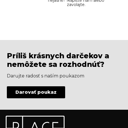
nejasné? Napíšte nám alebo
zavolajte.
Príliš krásnych darčekov a
nemôžete sa rozhodnúť?
Darujte radosť s naším poukazom
Darovať poukaz
Z
Odoberať newsletter
á
p