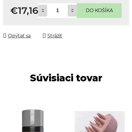
€17,16
DO KOŠÍKA
Jednotková cena:
Opýtať sa
Strážiť
Súvisiaci tovar