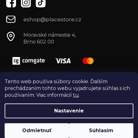
eshop@placestore.cz
Moravské námestie 4,
Brno 602 00
Tento web používa súbory cookie. Ďalším
prechádzaním tohto webu vyjadrujete súhlas s ich
používaním. Viac informácií
tu
.
Nastavenie
Vytvoril Shoptet
Copyright 2026
Môj e-shop
. Všetky práva
Odmietnuť
Súhlasím
vyhradené.