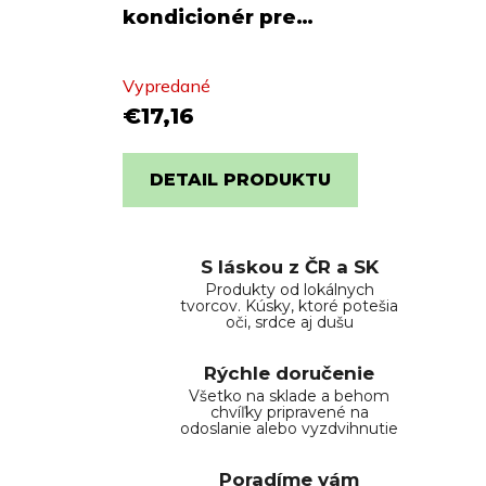
kondicionér pre
poškodené vlasy
VOONO 250ml
Vypredané
€17,16
DETAIL PRODUKTU
S láskou z ČR a SK
Produkty od lokálnych
tvorcov. Kúsky, ktoré potešia
oči, srdce aj dušu
Rýchle doručenie
Všetko na sklade a behom
chvíľky pripravené na
odoslanie alebo vyzdvihnutie
Poradíme vám