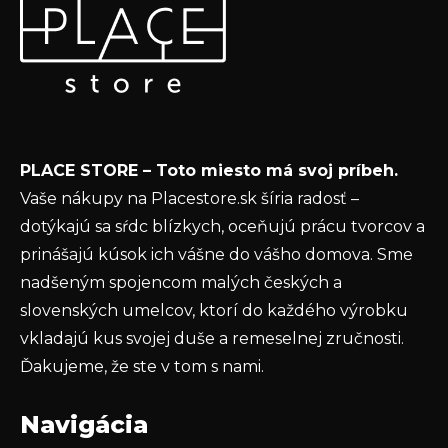
á
p
Vložte svoj e-mail a my Vám budeme zasielať informácie
ä
o nových produktoch na našom e-shope.
t
Email
i
e
Vložením e-mailu súhlasíte s
podmienkami
PLACE STORE – Toto miesto má svoj príbeh.
ochrany osobných údajov
Vaše nákupy na Placestore.sk šíria radosť –
PRIHLÁSIŤ SA
dotýkajú sa sŕdc blízkych, oceňujú prácu tvorcov a
prinášajú kúsok ich vášne do vášho domova. Sme
nadšeným spojencom malých českých a
slovenských umelcov, ktorí do každého výrobku
vkladajú kus svojej duše a remeselnej zručnosti.
Ďakujeme, že ste v tom s nami.
Navigácia