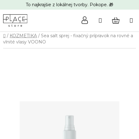
Prejsť
To najkrajšie z lokálnej tvorby. Pokope. 🎁
na
obsah
Hľadať
NÁKUP
Domov
/
KOZMETIKA
/
Sea salt sprej - fixačný prípravok na rovné a
KOŠÍK
vlnité vlasy VOONO