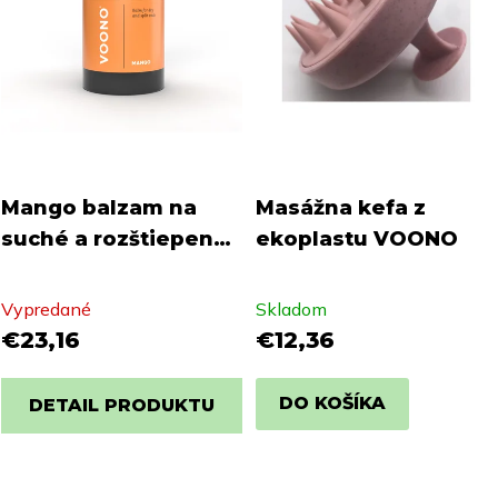
Mango balzam na
Masážna kefa z
suché a rozštiepené
ekoplastu VOONO
končeky VOONO
Vypredané
Skladom
€23,16
€12,36
DO KOŠÍKA
DETAIL PRODUKTU