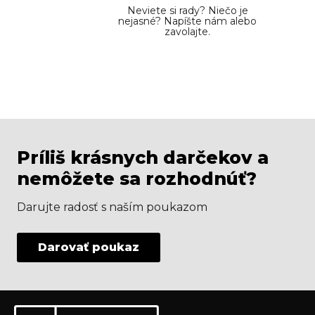
Neviete si rady? Niečo je
nejasné? Napíšte nám alebo
zavolajte.
Príliš krásnych darčekov a
nemôžete sa rozhodnúť?
Darujte radosť s naším poukazom
Darovať poukaz
Z
Odoberať newsletter