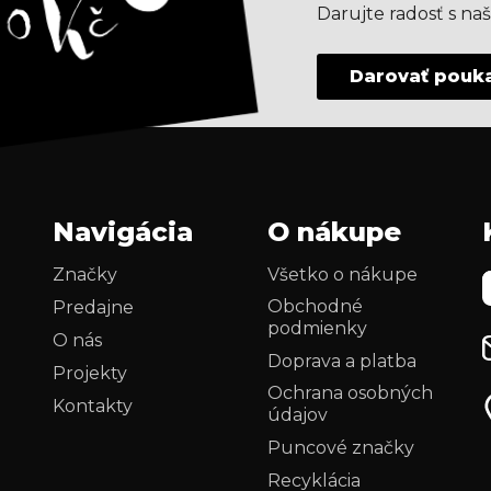
Darujte radosť s n
Darovať pouk
Navigácia
O nákupe
Značky
Všetko o nákupe
Obchodné
Predajne
podmienky
O nás
Doprava a platba
Projekty
Ochrana osobných
Kontakty
údajov
i
Puncové značky
Recyklácia