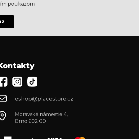
aším poukazom
az
Kontakty
eshop@placestore.cz
Moravské námestie 4,
Brno 602 00