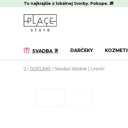
Prejsť
To najkrajšie z lokálnej tvorby. Pokope. 🎁
na
obsah
DARČEKY
KOZMETI
SVADBA 🥂
Domov
/
DOPLNKY
/
Skladací dáždnik | Lesníci