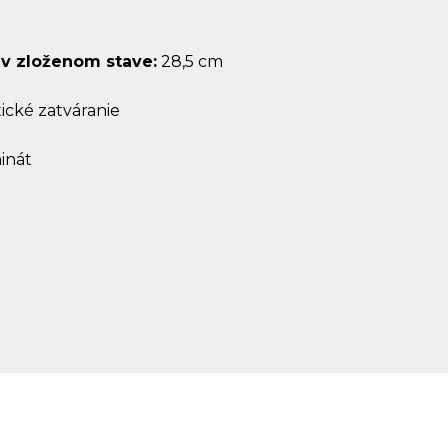
 v zloženom stave:
28,5 cm
ické zatváranie
minát