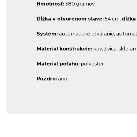
Hmotnosť:
380 gramov
Dĺžka v otvorenom stave:
54 cm,
d
ĺžka
Systém:
automatické otváranie, automat
Materiál konštrukcie:
kov, živica, sklola
Materiál poťahu:
polyester
Púzdro:
áno