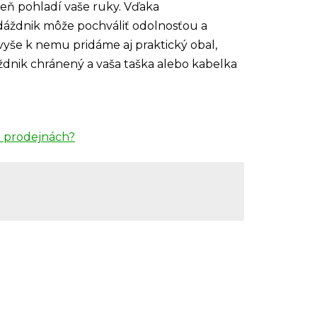
ň pohladí vaše ruky. Vďaka
dáždnik môže pochváliť odolnosťou a
še k nemu pridáme aj praktický obal,
dnik chránený a vaša taška alebo kabelka
 prodejnách?