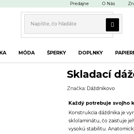
Predajne
O Nás
Zn
KA
MÓDA
ŠPERKY
DOPLNKY
PAPIER
Skladací dáž
Značka:
Dáždnikovo
Každý potrebuje svojho 
Konstrukcia dáždnika je vyr
sklolaminátu, čo zaisťuje j
vysokú stabilitu. Anatomic