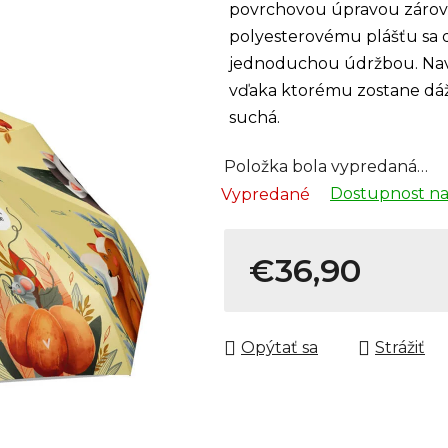
povrchovou úpravou zárove
polyesterovému plášťu sa 
jednoduchou údržbou. Navy
vďaka ktorému zostane dáž
suchá.
Položka bola vypredaná…
Dostupnost na
Vypredané
€36,90
Jednotková cena:
Opýtať sa
Strážiť