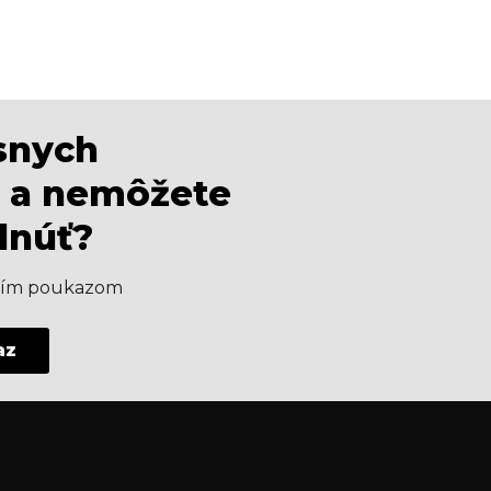
ásnych
 a nemôžete
dnúť?
aším poukazom
az