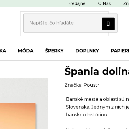
Predajne
O Nás
Zn
KA
MÓDA
ŠPERKY
DOPLNKY
PAPIER
Špania dolin
Značka:
Poustr
Banské mestá a oblasti sú
Slovenska. Jedným z nich je
banskou históriou.