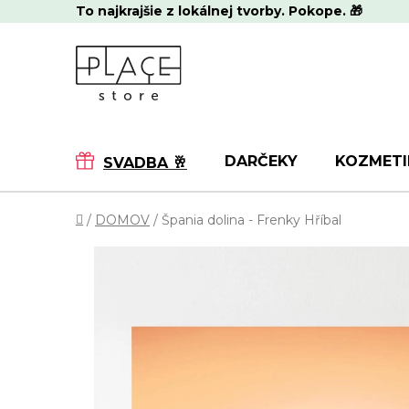
Prejsť
To najkrajšie z lokálnej tvorby. Pokope. 🎁
na
obsah
DARČEKY
KOZMETI
SVADBA 🥂
Domov
/
DOMOV
/
Špania dolina - Frenky Hříbal