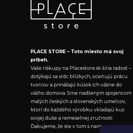
Odoberať newsletter
á
p
Vložte svoj e-mail a my Vám budeme zasielať
ä
informácie o nových produktoch na našom e-
t
shope.
i
Email
e
PLACE STORE – Toto miesto má svoj
Vložením e-mailu súhlasíte s
podmienkam
príbeh.
ochrany osobných údajov
Vaše nákupy na Placestore.sk šíria radosť –
dotýkajú sa sŕdc blízkych, oceňujú prácu
PRIHLÁSIŤ SA
tvorcov a prinášajú kúsok ich vášne do
vášho domova. Sme nadšeným spojencom
malých českých a slovenských umelcov,
ktorí do každého výrobku vkladajú kus
svojej duše a remeselnej zručnosti.
Ďakujeme, že ste v tom s nami.