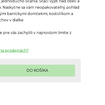
jednoducho očarila. Stačí vyjsť nad obec a
án. Naskytne sa vám neopakovateľný pohľad
kými baníckymi domčekmi, kostolíkom a
ov v diaľke.
pre vás zachytili v najnovšom limite z
na prodejnách?
DO KOŠÍKA