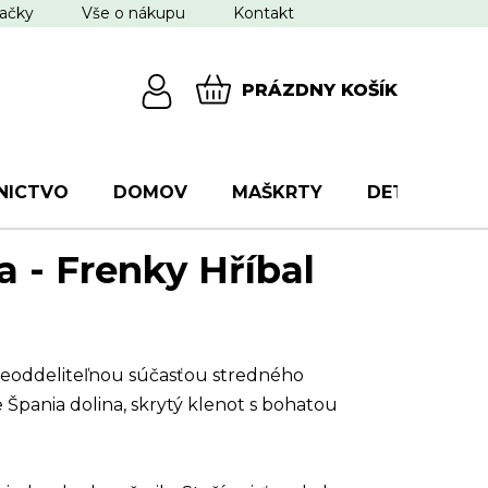
ačky
Vše o nákupu
Kontakt
PRÁZDNY KOŠÍK
NÁKUPNÝ
KOŠÍK
NICTVO
DOMOV
MAŠKRTY
DETI
VŠ
a - Frenky Hříbal
 neoddeliteľnou súčasťou stredného
 Špania dolina, skrytý klenot s bohatou