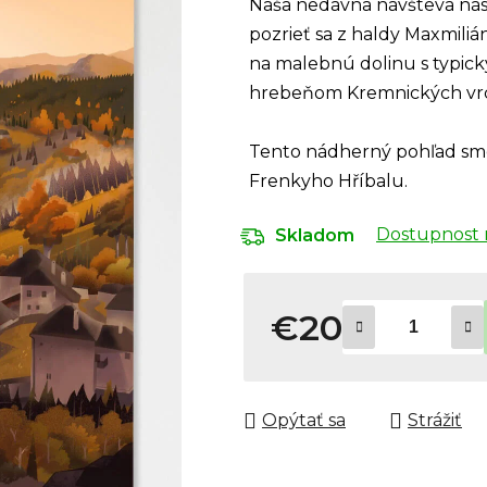
Naša nedávna návšteva nás 
pozrieť sa z haldy Maxmili
na malebnú dolinu s typic
hrebeňom Kremnických vrch
Tento nádherný pohľad sme 
Frenkyho Hříbalu.
Dostupnost 
Skladom
€20
Jednotková cena:
Opýtať sa
Strážiť