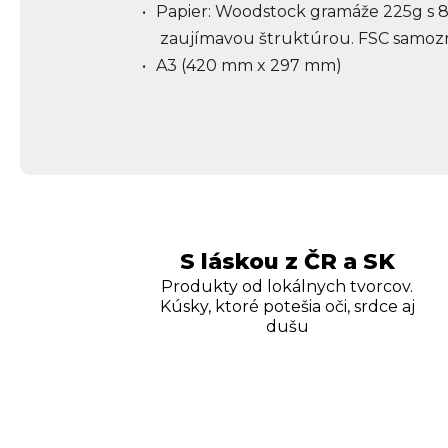
Papier: Woodstock gramáže 225g s 8
zaujímavou štruktúrou. FSC samozre
A3 (420 mm x 297 mm)
S láskou z ČR a SK
Produkty od lokálnych tvorcov.
Kúsky, ktoré potešia oči, srdce aj
dušu