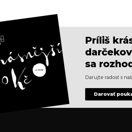
Príliš kr
darčekov
sa rozho
Darujte radosť s n
Darovať pouk