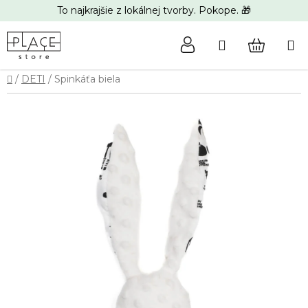
Prejsť
To najkrajšie z lokálnej tvorby. Pokope. 🎁
na
obsah
Hľadať
NÁKUP
Domov
/
DETI
/
Spinkáťa biela
KOŠÍK