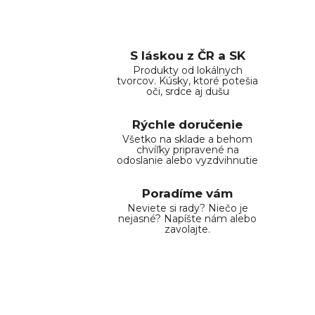
S láskou z ČR a SK
Produkty od lokálnych
tvorcov. Kúsky, ktoré potešia
oči, srdce aj dušu
Rýchle doručenie
Všetko na sklade a behom
chvíľky pripravené na
odoslanie alebo vyzdvihnutie
Poradíme vám
Neviete si rady? Niečo je
nejasné? Napíšte nám alebo
zavolajte.