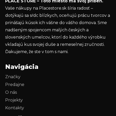
PLACE STORE – Toto miesto má svoj príbeh.
ochrany osobných údajov
Vaše nákupy na Placestore.sk šíria radosť –
PRIHLÁSIŤ SA
dotýkajú sa sŕdc blízkych, oceňujú prácu tvorcov a
prinášajú kúsok ich vášne do vášho domova. Sme
nadšeným spojencom malých českých a
slovenských umelcov, ktorí do každého výrobku
vkladajú kus svojej duše a remeselnej zručnosti.
Ďakujeme, že ste v tom s nami.
Navigácia
Značky
Predajne
O nás
Projekty
Kontakty