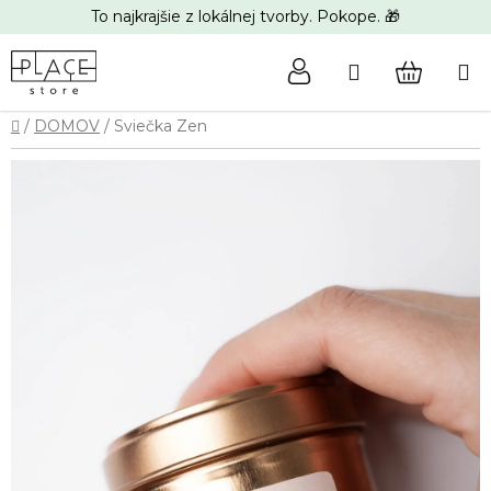
Prejsť
To najkrajšie z lokálnej tvorby. Pokope. 🎁
na
obsah
Hľadať
NÁKUP
Domov
/
DOMOV
/
Sviečka Zen
KOŠÍK