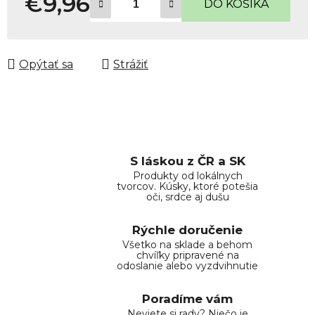
€9,96
DO KOŠÍKA
Jednotková cena:
Opýtať sa
Strážiť
S láskou z ČR a SK
Produkty od lokálnych
tvorcov. Kúsky, ktoré potešia
oči, srdce aj dušu
Rýchle doručenie
Všetko na sklade a behom
chvíľky pripravené na
odoslanie alebo vyzdvihnutie
Poradíme vám
Neviete si rady? Niečo je