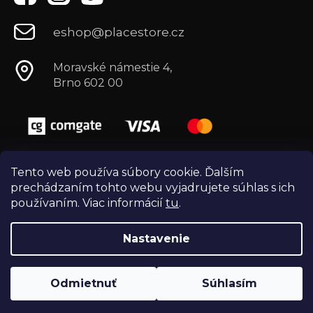
eshop@placestore.cz
Moravské námestie 4,
Brno 602 00
Tento web používa súbory cookie. Ďalším
prechádzaním tohto webu vyjadrujete súhlas s ich
používaním. Viac informácií
tu
.
Nastavenie
Vytvoril Shoptet
Copyright 2026
Môj e-shop
. Všetky práva
Odmietnuť
Súhlasím
vyhradené.
Vytvořili
Webotvůrci