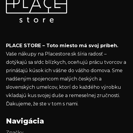
p
Vložte svoj e-mail a my Vám budeme zasielať informácie
ä
o nových produktoch na našom e-shope.
t
Email
i
e
Vložením e-mailu súhlasíte s
podmienkami
PLACE STORE – Toto miesto má svoj príbeh.
ochrany osobných údajov
Vaše nákupy na Placestore.sk šíria radosť –
PRIHLÁSIŤ SA
dotýkajú sa sŕdc blízkych, oceňujú prácu tvorcov a
prinášajú kúsok ich vášne do vášho domova. Sme
nadšeným spojencom malých českých a
slovenských umelcov, ktorí do každého výrobku
vkladajú kus svojej duše a remeselnej zručnosti.
Ďakujeme, že ste v tom s nami.
Navigácia
Značky