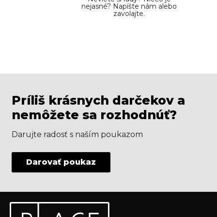
nejasné? Napíšte nám alebo
zavolajte.
Príliš krásnych darčekov a
nemôžete sa rozhodnúť?
Darujte radosť s naším poukazom
Darovať poukaz
Z
Odoberať newsletter
á