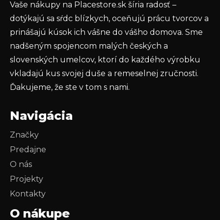
Vaše nákupy na Placestore.sk šíria radosť –
PRIHLÁSIŤ SA
dotýkajú sa sŕdc blízkych, oceňujú prácu tvorcov a
prinášajú kúsok ich vášne do vášho domova. Sme
nadšeným spojencom malých českých a
slovenských umelcov, ktorí do každého výrobku
vkladajú kus svojej duše a remeselnej zručnosti.
Ďakujeme, že ste v tom s nami.
Navigácia
Značky
Predajne
O nás
Projekty
Kontakty
O nákupe