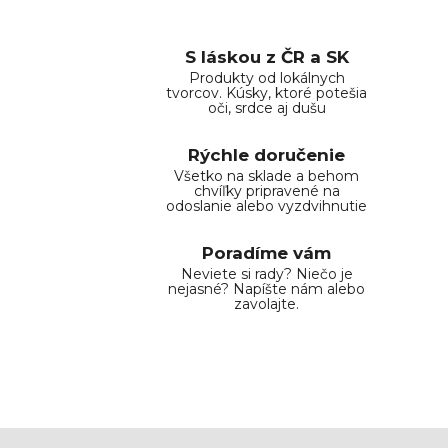
S láskou z ČR a SK
Produkty od lokálnych
tvorcov. Kúsky, ktoré potešia
oči, srdce aj dušu
Rýchle doručenie
Všetko na sklade a behom
chvíľky pripravené na
odoslanie alebo vyzdvihnutie
Poradíme vám
Neviete si rady? Niečo je
nejasné? Napíšte nám alebo
zavolajte.