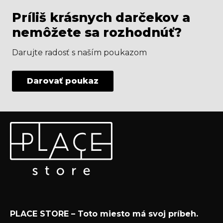
Príliš krásnych darčekov a
nemôžete sa rozhodnúť?
Darujte radosť s naším poukazom
Darovať poukaz
Z
Odoberať newsletter
á
p
Vložte svoj e-mail a my Vám budeme zasielať informácie
ä
o nových produktoch na našom e-shope.
t
Email
i
e
Vložením e-mailu súhlasíte s
podmienkami
PLACE STORE – Toto miesto má svoj príbeh.
ochrany osobných údajov