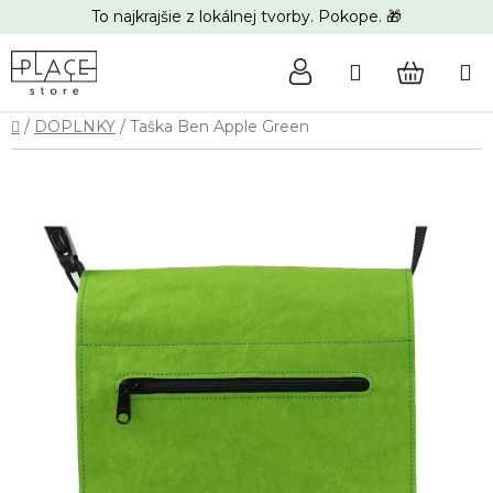
Prejsť
To najkrajšie z lokálnej tvorby. Pokope. 🎁
na
obsah
Hľadať
NÁKUP
Domov
/
DOPLNKY
/
Taška Ben Apple Green
KOŠÍK