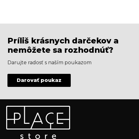
Príliš krásnych darčekov a
nemôžete sa rozhodnúť?
Darujte radosť s naším poukazom
Darovať poukaz
Z
Odoberať newsletter
á
p
Vložte svoj e-mail a my Vám budeme zasielať informácie
ä
o nových produktoch na našom e-shope.
t