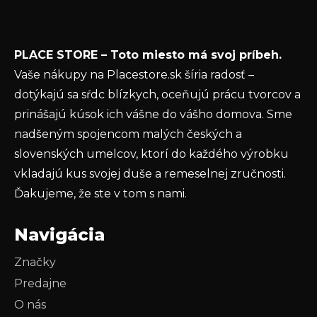
Email
i
e
Vložením e-mailu súhlasíte s
podmienkami
PLACE STORE – Toto miesto má svoj príbeh.
ochrany osobných údajov
Vaše nákupy na Placestore.sk šíria radosť –
PRIHLÁSIŤ SA
dotýkajú sa sŕdc blízkych, oceňujú prácu tvorcov a
prinášajú kúsok ich vášne do vášho domova. Sme
nadšeným spojencom malých českých a
slovenských umelcov, ktorí do každého výrobku
vkladajú kus svojej duše a remeselnej zručnosti.
Ďakujeme, že ste v tom s nami.
Navigácia
Značky
Predajne
O nás