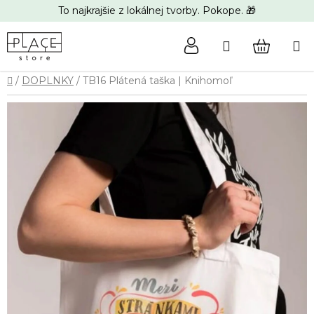
Prejsť
To najkrajšie z lokálnej tvorby. Pokope. 🎁
na
obsah
Hľadať
NÁKUP
Domov
/
DOPLNKY
/
TB16 Plátená taška | Knihomoľ
KOŠÍK