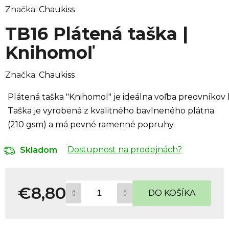
Značka:
Chaukiss
TB16 Plátená taška |
Knihomoľ
Značka:
Chaukiss
Pl
á
t
e
n
á
ta
š
ka
"Kn
ih
om
ol"
je
ide
á
ln
a
voľ
b
a
pre
ov
n
í
kov
Taška je vyrobená z kvalitného bavlneného plátna
(210 gsm) a má pevné ramenné popruhy.
Dostupnost na prodejnách?
Skladom
€8,80
DO KOŠÍKA
Jednotková cena: