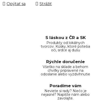
Opýtať sa
Strážiť
S láskou z ČR a SK
Produkty od lokálnych
tvorcov. Kúsky, ktoré potešia
oči, srdce aj dušu
Rýchle doručenie
Všetko na sklade a behom
chvíľky pripravené na
odoslanie alebo vyzdvihnutie
Poradíme vám
Neviete si rady? Niečo je
nejasné? Napíšte nám alebo
zavolajte.