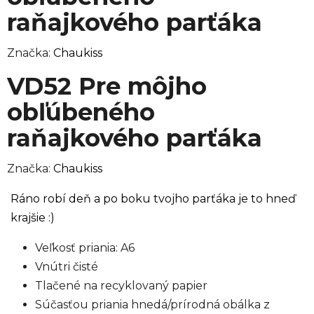
raňajkového parťáka
Značka:
Chaukiss
VD52 Pre môjho
obľúbeného
raňajkového parťáka
Značka:
Chaukiss
Ráno robí deň a po boku tvojho parťáka je to hneď
krajšie :)
Veľkosť priania: A6
Vnútri čisté
Tlačené na recyklovaný papier
Súčasťou priania hnedá/prírodná obálka z