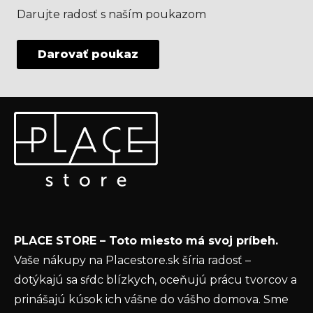
Darujte radosť s naším poukazom
Darovať poukaz
Z
Odoberať newsletter
á
p
Vložte svoj e-mail a my Vám budeme zasielať informácie
ä
o nových produktoch na našom e-shope.
t
Email
i
e
Vložením e-mailu súhlasíte s
podmienkami
PLACE STORE – Toto miesto má svoj príbeh.
ochrany osobných údajov
Vaše nákupy na Placestore.sk šíria radosť –
PRIHLÁSIŤ SA
dotýkajú sa sŕdc blízkych, oceňujú prácu tvorcov a
prinášajú kúsok ich vášne do vášho domova. Sme