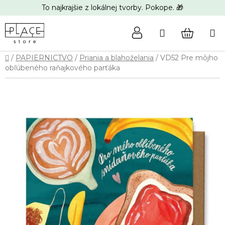
Prejsť
To najkrajšie z lokálnej tvorby. Pokope. 🎁
na
obsah
Hľadať
NÁKUP
Domov
/
PAPIERNICTVO
/
Priania a blahoželania
/
VD52 Pre môjho
KOŠÍK
obľúbeného raňajkového parťáka