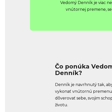
Vedomý Denník je viac než
vnútornej premene, s
Čo ponúka Vedo
Denník?
Denník je navrhnutý tak, a
vykonať vnútornú premenu a
dôverovať sebe, svojim scho
životu.