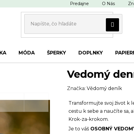
Predajne
O Nás
Zn
KA
MÓDA
ŠPERKY
DOPLNKY
PAPIER
Vedomý denn
Značka:
Vědomý deník
Transformujte svoj život 
cestu k sebe a naučíte sa, a
Krok-za-krokom.
Je to váš
OSOBNÝ VEDOM