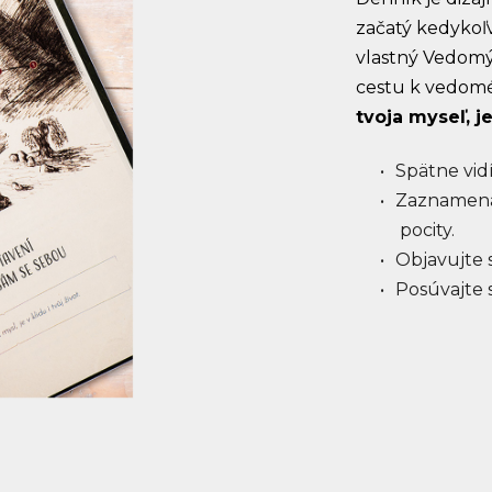
začatý kedykoľv
vlastný Vedomý
cestu k vedomé
tvoja myseľ, je
Spätne vidí
Zaznamenáv
pocity.
Objavujte 
Posúvajte 