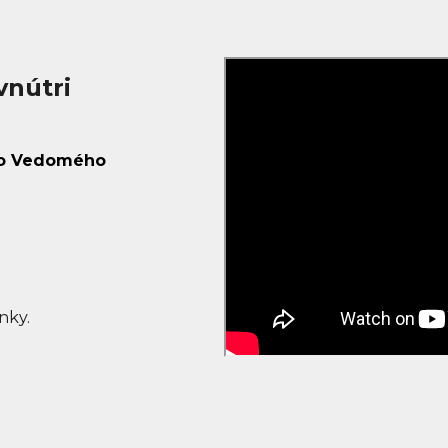
vnútri
 do Vedomého
nky.