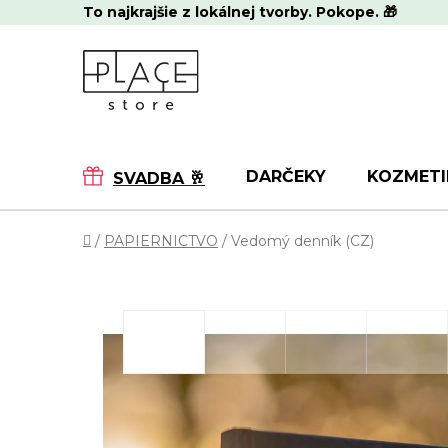
Prejsť
To najkrajšie z lokálnej tvorby. Pokope. 🎁
na
obsah
DARČEKY
KOZMETI
SVADBA 🥂
Domov
/
PAPIERNICTVO
/
Vedomý denník (CZ)