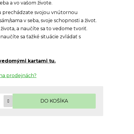
eba a vo vašom živote.
prechádzate svojou vnútornou
ám/sama v seba, svoje schopnosti a život.
ivota, a naučíte sa to vedome tvoriť.
aučíte sa ťažké situácie zvládať s
vedomými kartami tu.
na prodejnách?
DO KOŠÍKA