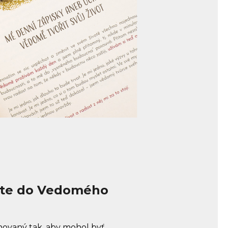
ite do Vedomého
novaný tak, aby mohol byť