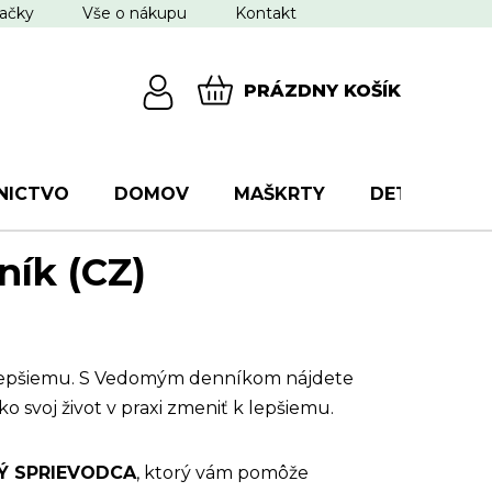
ačky
Vše o nákupu
Kontakt
PRÁZDNY KOŠÍK
NÁKUPNÝ
KOŠÍK
NICTVO
DOMOV
MAŠKRTY
DETI
VŠ
ík (CZ)
k lepšiemu. S Vedomým denníkom nájdete
ko svoj život v praxi zmeniť k lepšiemu.
Ý SPRIEVODCA
, ktorý vám pomôže