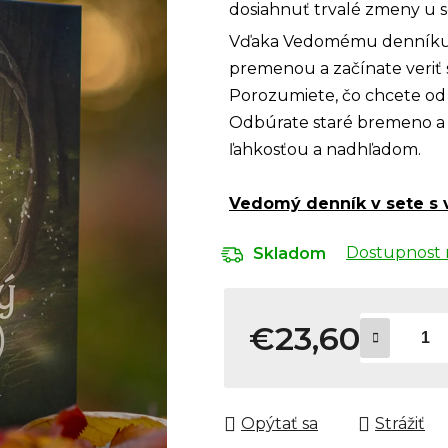
dosiahnuť trvalé zmeny u s
Vďaka Vedomému denníku 
premenou a začínate veriť s
Porozumiete, čo chcete od ž
Odbúrate staré bremeno a n
ľahkosťou a nadhľadom.
Vedomý denník v sete s 
Dostupnost 
Skladom
€23,60
Jednotková cena:
Opýtať sa
Strážiť