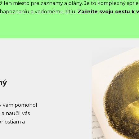
 len miesto pre záznamy a plány. Je to komplexný sprie
ebapoznaniu a vedomému žitiu.
Začnite svoju cestu k
mý
by vám pomohol
 naučil vás
pnostiam a