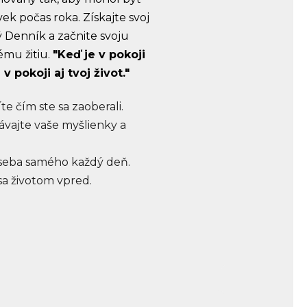
ek počas roka. Získajte svoj
 Denník a začnite svoju
mu žitiu.
"Keď je v pokoji
 v pokoji aj tvoj život."
te čím ste sa zaoberali.
ajte vaše myšlienky a
seba samého každý deň.
sa životom vpred.