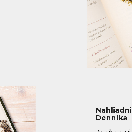
Nahliadn
Denníka
Denník je dizaj