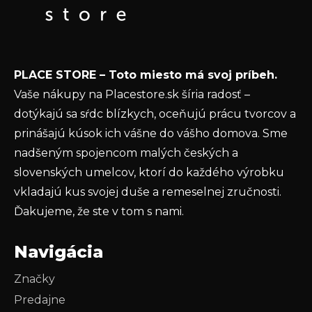
t
Email
i
e
Vložením e-mailu súhlasíte s
podmienkami
PLACE STORE – Toto miesto má svoj príbeh.
ochrany osobných údajov
Vaše nákupy na Placestore.sk šíria radosť –
PRIHLÁSIŤ SA
dotýkajú sa sŕdc blízkych, oceňujú prácu tvorcov a
prinášajú kúsok ich vášne do vášho domova. Sme
nadšeným spojencom malých českých a
slovenských umelcov, ktorí do každého výrobku
vkladajú kus svojej duše a remeselnej zručnosti.
Ďakujeme, že ste v tom s nami.
Navigácia
Značky
Predajne