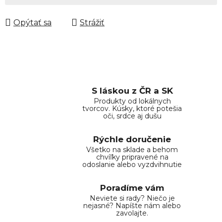
Opýtať sa
Strážiť
S láskou z ČR a SK
Produkty od lokálnych
tvorcov. Kúsky, ktoré potešia
oči, srdce aj dušu
Rýchle doručenie
Všetko na sklade a behom
chvíľky pripravené na
odoslanie alebo vyzdvihnutie
Poradíme vám
Neviete si rady? Niečo je
nejasné? Napíšte nám alebo
zavolajte.