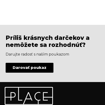
Príliš krásnych darčekov a
nemôžete sa rozhodnúť?
Darujte radosť s naším poukazom
Darovať poukaz
Z
Odoberať newsletter
á
p
Vložte svoj e-mail a my Vám budeme zasielať informácie
ä
o nových produktoch na našom e-shope.