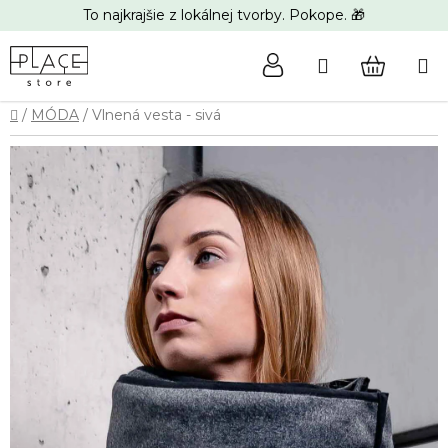
Prejsť
To najkrajšie z lokálnej tvorby. Pokope. 🎁
na
obsah
Hľadať
NÁKUP
Domov
/
MÓDA
/
Vlnená vesta - sivá
KOŠÍK