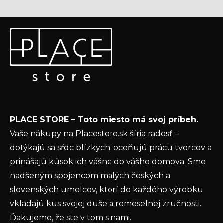
Z
Odoberať newsletter
á
p
Vložte svoj e-mail a my Vám budeme zasielať informácie
ä
o nových produktoch na našom e-shope.
t
Email
i
e
Vložením e-mailu súhlasíte s
podmienkami
PLACE STORE – Toto miesto má svoj príbeh.
ochrany osobných údajov
Vaše nákupy na Placestore.sk šíria radosť –
PRIHLÁSIŤ SA
dotýkajú sa sŕdc blízkych, oceňujú prácu tvorcov a
prinášajú kúsok ich vášne do vášho domova. Sme
nadšeným spojencom malých českých a
slovenských umelcov, ktorí do každého výrobku
vkladajú kus svojej duše a remeselnej zručnosti.
Ďakujeme, že ste v tom s nami.