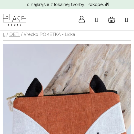
Prejsť
To najkrajšie z lokálnej tvorby. Pokope. 🎁
na
obsah
Hľadať
NÁKUP
Domov
/
DETI
/
Vrecko POKETKA - Líška
KOŠÍK