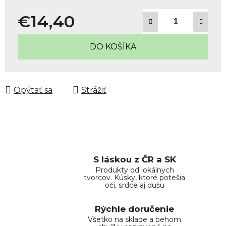
€14,40
Jednotková cena:
DO KOŠÍKA
Opýtať sa
Strážiť
S láskou z ČR a SK
Produkty od lokálnych
tvorcov. Kúsky, ktoré potešia
oči, srdce aj dušu
Rýchle doručenie
Všetko na sklade a behom