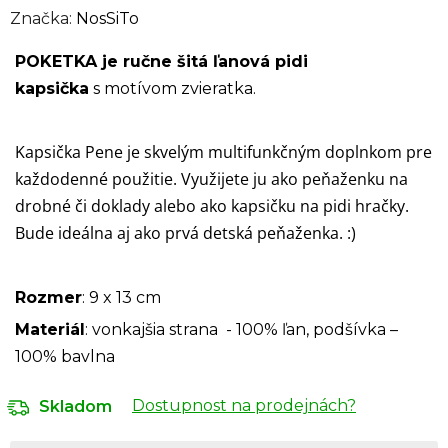
Značka:
NosSiTo
POKETKA je ručne šitá ľanová pidi
kapsička
s motívom zvieratka.
Kapsička Pene je skvelým multifunkčným doplnkom pre
každodenné použitie.
Využijete ju ako peňaženku na
drobné či doklady alebo ako kapsičku na pidi hračky.
Bude ideálna aj ako prvá detská peňaženka. :)
Rozmer
:
9 x 13 cm
Materiál
: vonkajšia strana - 100% ľan, podšívka –
100% bavlna
Dostupnost na prodejnách?
Skladom