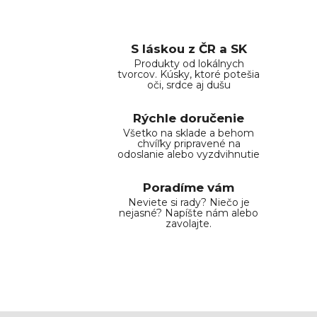
S láskou z ČR a SK
Produkty od lokálnych
tvorcov. Kúsky, ktoré potešia
oči, srdce aj dušu
Rýchle doručenie
Všetko na sklade a behom
chvíľky pripravené na
odoslanie alebo vyzdvihnutie
Poradíme vám
Neviete si rady? Niečo je
nejasné? Napíšte nám alebo
zavolajte.