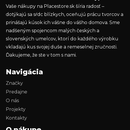
Vaše nákupy na Placestore.sk šíria radosť –
PRIHLÁSIŤ SA
dotýkajú sa sŕdc blízkych, oceňujú prácu tvorcov a
prinášajú kúsok ich vášne do vášho domova. Sme
nadšeným spojencom malých českých a
slovenských umelcov, ktorí do každého výrobku
vkladajú kus svojej duše a remeselnej zručnosti.
Ďakujeme, že ste v tom s nami.
Navigácia
Značky
Predajne
O nás
Projekty
Kontakty
O nákupe