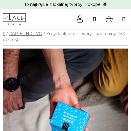
Prejsť
To najkrajšie z lokálnej tvorby. Pokope. 🎁
na
obsah
Hľadať
NÁKUP
Domov
/
PAPIERNICTVO
/
Zmysluplné rozhovory - pre rodiny (150
KOŠÍK
otázok)