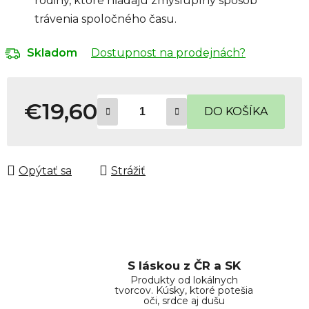
rodiny, ktoré hľadajú zmysluplný spôsob
trávenia spoločného času.
Dostupnost na prodejnách?
Skladom
€19,60
DO KOŠÍKA
Jednotková cena:
Opýtať sa
Strážiť
S láskou z ČR a SK
Produkty od lokálnych
tvorcov. Kúsky, ktoré potešia
oči, srdce aj dušu