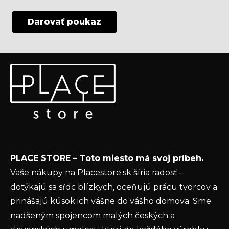
Darovať poukaz
Z
Odoberať newsletter
á
p
Vložte svoj e-mail a my Vám budeme zasielať informácie
ä
o nových produktoch na našom e-shope.
t
Email
i
e
Vložením e-mailu súhlasíte s
podmienkami
PLACE STORE – Toto miesto má svoj príbeh.
ochrany osobných údajov
Vaše nákupy na Placestore.sk šíria radosť –
PRIHLÁSIŤ SA
dotýkajú sa sŕdc blízkych, oceňujú prácu tvorcov a
prinášajú kúsok ich vášne do vášho domova. Sme
nadšeným spojencom malých českých a