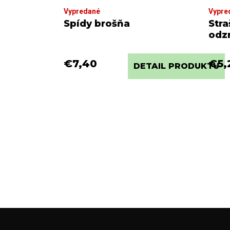
Vypredané
Vypre
Spídy brošňa
Stra
odz
€7,40
€5,
DETAIL PRODUKTU