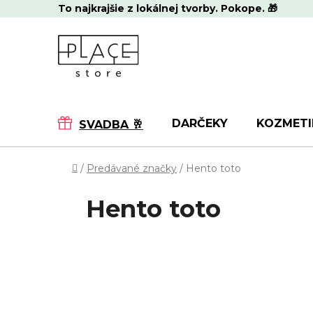
Prejsť
To najkrajšie z lokálnej tvorby. Pokope. 🎁
na
obsah
DARČEKY
KOZMETI
SVADBA 🥂
Domov
/
Predávané značky
/
Hento toto
Hento toto
R
Stránka
2
z
2
-
38
položiek celkom