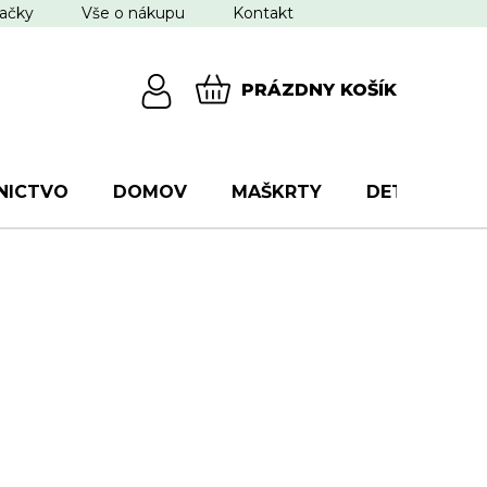
ačky
Vše o nákupu
Kontakt
PRÁZDNY KOŠÍK
NÁKUPNÝ
KOŠÍK
NICTVO
DOMOV
MAŠKRTY
DETI
VŠ