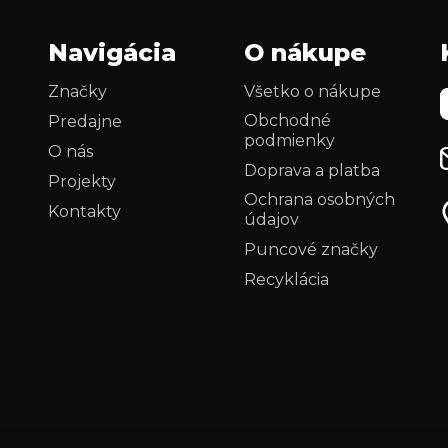
r
v
Navigácia
O nákupe
k
y
Značky
Všetko o nákupe
v
ý
Obchodné
Predajne
p
podmienky
O nás
i
Doprava a platba
Projekty
s
Ochrana osobných
u
Kontakty
údajov
i
Puncové značky
Recyklácia