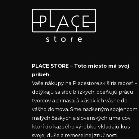
Z
Odoberať newsletter
á
p
Vložte svoj e-mail a my Vám budeme zasielať
ä
informácie o nových produktoch na našom e-
t
shope.
i
Email
e
PLACE STORE – Toto miesto má svoj
Vložením e-mailu súhlasíte s
podmienkam
príbeh.
ochrany osobných údajov
Vaše nákupy na Placestore.sk šíria radosť –
dotýkajú sa sŕdc blízkych, oceňujú prácu
PRIHLÁSIŤ SA
tvorcov a prinášajú kúsok ich vášne do
vášho domova. Sme nadšeným spojencom
malých českých a slovenských umelcov,
ktorí do každého výrobku vkladajú kus
svojej duše a remeselnej zručnosti.