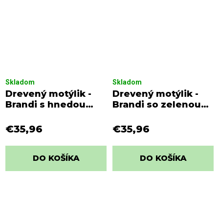
Skladom
Skladom
Drevený motýlik -
Drevený motýlik -
Brandi s hnedou
Brandi so zelenou
viazačkou s bielymi
viazačkou s bielymi
bodkami
bodkami
€35,96
€35,96
DO KOŠÍKA
DO KOŠÍKA