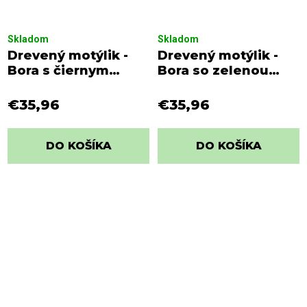
Skladom
Skladom
Drevený motýlik -
Drevený motýlik -
Bora s čiernym
Bora so zelenou
viazaním
viazačkou a bielymi
bodkami
€35,96
€35,96
DO KOŠÍKA
DO KOŠÍKA