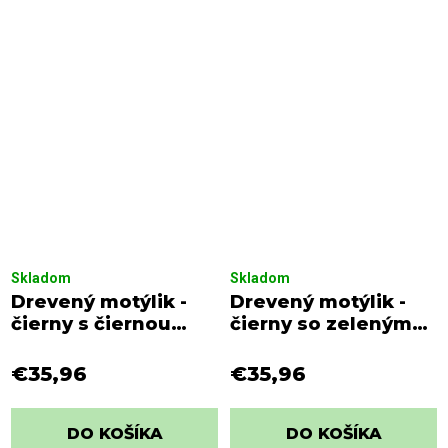
Skladom
Skladom
Drevený motýlik -
Drevený motýlik -
čierny s čiernou
čierny so zeleným
viazačkou s bielymi
viazaním s bielymi
bodkami
bodkami
€35,96
€35,96
DO KOŠÍKA
DO KOŠÍKA