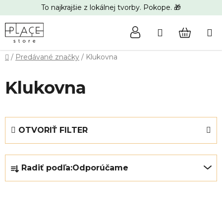
Prejsť
To najkrajšie z lokálnej tvorby. Pokope. 🎁
na
obsah
Hľadať
NÁKUP
Domov
/
Predávané značky
/
Klukovna
KOŠÍK
Klukovna
OTVORIŤ FILTER
R
Radiť podľa:
Odporúčame
a
d
e
V
n
ý