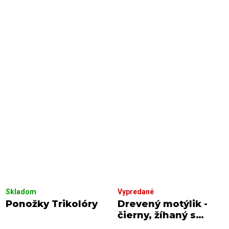
Skladom
Vypredané
Ponožky Trikolóry
Drevený motýlik -
čierny, žíhaný s
čiernym viazaním