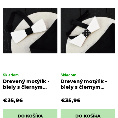
i
p
e
i
p
s
r
p
o
r
d
o
u
d
k
u
t
k
o
t
v
o
Skladom
Skladom
v
Drevený motýlik -
Drevený motýlik -
biely s čiernym
biely s čiernym
viazaním
viazaním a bielymi
bodkami
€35,96
€35,96
DO KOŠÍKA
DO KOŠÍKA