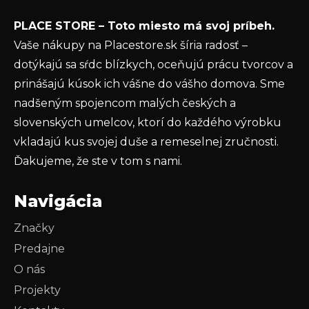
y
Vložením e-mailu súhlasíte s
podmienkami
v
PLACE STORE – Toto miesto má svoj príbeh.
ochrany osobných údajov
ý
Vaše nákupy na Placestore.sk šíria radosť –
p
PRIHLÁSIŤ SA
dotýkajú sa sŕdc blízkych, oceňujú prácu tvorcov a
i
s
prinášajú kúsok ich vášne do vášho domova. Sme
u
nadšeným spojencom malých českých a
slovenských umelcov, ktorí do každého výrobku
vkladajú kus svojej duše a remeselnej zručnosti.
Ďakujeme, že ste v tom s nami.
Navigácia
Značky
Predajne
O nás
Projekty