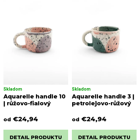
i
p
e
i
p
s
r
p
o
r
d
o
u
d
k
u
t
k
o
t
v
o
Skladom
Skladom
v
Aquarelle handle 10
Aquarelle handle 3 |
| růžovo-fialový
petrolejovo-růžový
€24,94
€24,94
od
od
DETAIL PRODUKTU
DETAIL PRODUKTU