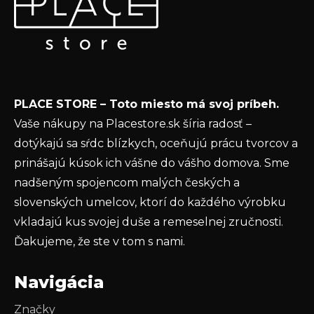
p
e
Vložte svoj e-mail a my Vám budeme zasielať informácie
ä
p
o nových produktoch na našom e-shope.
t
r
v
Email
i
k
e
y
Vložením e-mailu súhlasíte s
podmienkami
v
PLACE STORE – Toto miesto má svoj príbeh.
ochrany osobných údajov
ý
Vaše nákupy na Placestore.sk šíria radosť –
p
PRIHLÁSIŤ SA
dotýkajú sa sŕdc blízkych, oceňujú prácu tvorcov a
i
s
prinášajú kúsok ich vášne do vášho domova. Sme
u
nadšeným spojencom malých českých a
slovenských umelcov, ktorí do každého výrobku
vkladajú kus svojej duše a remeselnej zručnosti.
Ďakujeme, že ste v tom s nami.
Navigácia
Značky