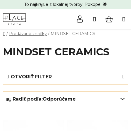
Prejsť
To najkrajšie z lokálnej tvorby. Pokope. 🎁
na
obsah
Hľadať
NÁKUP
Domov
/
Predávané značky
/
MINDSET CERAMICS
KOŠÍK
MINDSET CERAMICS
OTVORIŤ FILTER
R
Radiť podľa:
Odporúčame
a
d
e
V
n
ý