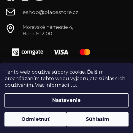
eshop@placestore.cz
Moravské námestie 4,
Brno 602 00
Tento web používa súbory cookie. Ďalším
prechádzaním tohto webu vyjadrujete súhlas s ich
používaním. Viac informácií
tu
.
Nastavenie
Vytvoril Shoptet
Copyright 2026
Môj e-shop
. Všetky práva
Odmietnuť
Súhlasím
vyhradené.
Vytvořili
Webotvůrci