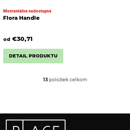
Momentálne nedostupné
Flora Handle
€30,71
od
DETAIL PRODUKTU
13
položiek celkom
O
v
l
á
d
a
Z
c
Odoberať newsletter
á
i