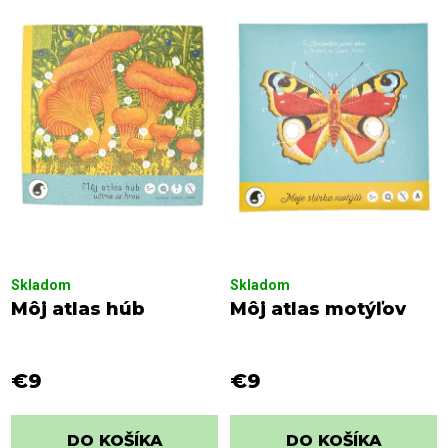
i
p
e
i
p
s
r
p
o
r
d
o
u
d
k
u
t
k
o
t
v
o
Skladom
Skladom
v
Môj atlas húb
Môj atlas motýľov
€9
€9
DO KOŠÍKA
DO KOŠÍKA