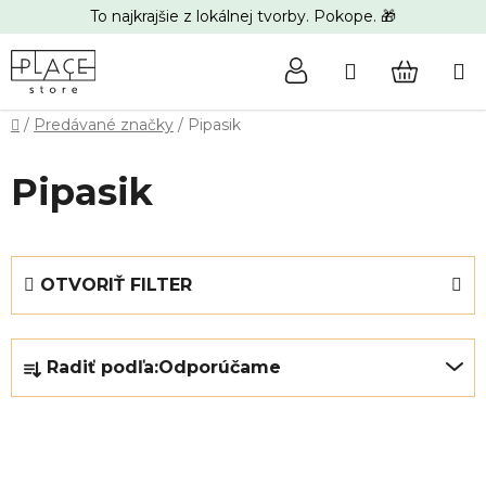
Prejsť
To najkrajšie z lokálnej tvorby. Pokope. 🎁
na
obsah
Hľadať
NÁKUP
Domov
/
Predávané značky
/
Pipasik
KOŠÍK
Pipasik
OTVORIŤ FILTER
R
Radiť podľa:
Odporúčame
a
d
e
V
n
ý