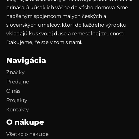
i
s
prinášajú kúsok ich vášne do vášho domova. Sme
u
nadšeným spojencom malých českých a
slovenských umelcov, ktorí do každého výrobku
vkladajú kus svojej duše a remeselnej zručnosti.
Ďakujeme, že ste v tom s nami.
Navigácia
Značky
Predajne
O nás
Projekty
Kontakty
O nákupe
Všetko o nákupe