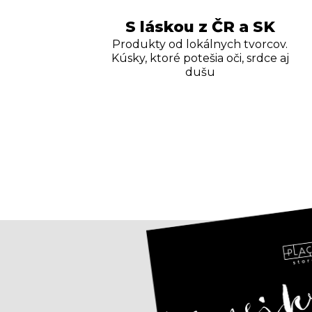
S láskou z ČR a SK
Produkty od lokálnych tvorcov.
Kúsky, ktoré potešia oči, srdce aj
dušu