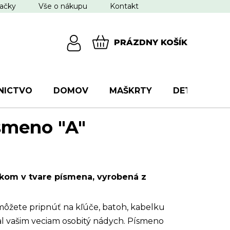
ačky
Vše o nákupu
Kontakt
PRÁZDNY KOŠÍK
NÁKUPNÝ
KOŠÍK
NICTVO
DOMOV
MAŠKRTY
DETI
VŠ
smeno "A"
skom v tvare písmena, vyrobená z
ôžete pripnúť na kľúče, batoh, kabelku
l vašim veciam osobitý nádych. Písmeno