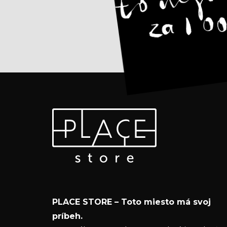
Z
Odoberať newsletter
á
p
Vložte svoj e-mail a my Vám budeme zasielať
ä
informácie o nových produktoch na našom e-
t
shope.
i
Email
e
PLACE STORE – Toto miesto má svoj
Vložením e-mailu súhlasíte s
podmienkam
príbeh.
ochrany osobných údajov