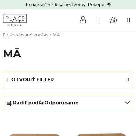
Prejsť
To najkrajšie z lokálnej tvorby. Pokope. 🎁
na
obsah
Hľadať
NÁKUP
Domov
/
Predávané značky
/
MĀ
KOŠÍK
MĀ
OTVORIŤ FILTER
R
Radiť podľa:
Odporúčame
a
d
e
V
n
ý