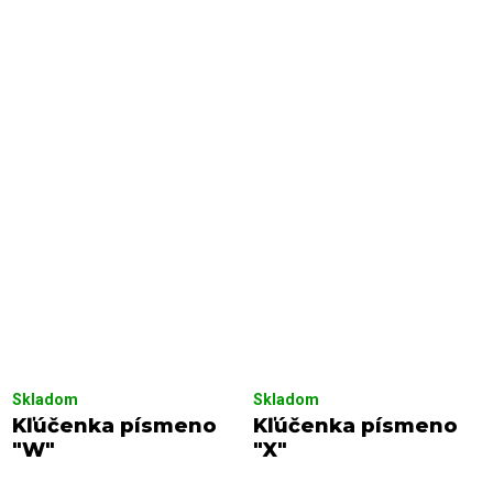
Skladom
Skladom
Kľúčenka písmeno
Kľúčenka písmeno
"W"
"X"