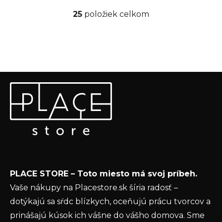
25
položiek celkom
O
v
l
á
d
a
Z
c
Odoberať newsletter
á
i
p
e
Vložte svoj e-mail a my Vám budeme zasielať informácie
ä
p
o nových produktoch na našom e-shope.
t
r
v
Email
i
k
e
y
Vložením e-mailu súhlasíte s
podmienkami
v
PLACE STORE – Toto miesto má svoj príbeh.
ochrany osobných údajov
ý
Vaše nákupy na Placestore.sk šíria radosť –
p
PRIHLÁSIŤ SA
dotýkajú sa sŕdc blízkych, oceňujú prácu tvorcov a
i
s
prinášajú kúsok ich vášne do vášho domova. Sme