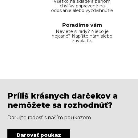
Všetko na sklade a behom
chvíľky pripravené na
odoslanie alebo vyzdvihnutie
Poradíme vám
Neviete si rady? Niečo je
nejasné? Napíšte nám alebo
zavolajte.
Príliš krásnych darčekov a
nemôžete sa rozhodnúť?
Darujte radosť s naším poukazom
Darovať poukaz