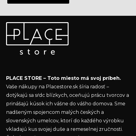
Z
Odoberať newsletter
á
p
Vložte svoj e-mail a my Vám budeme zasielať informácie
ä
o nových produktoch na našom e-shope.
t
Email
i
e
Vložením e-mailu súhlasíte s
podmienkami
PLACE STORE – Toto miesto má svoj príbeh.
ochrany osobných údajov
Vaše nákupy na Placestore.sk šíria radosť –
PRIHLÁSIŤ SA
dotýkajú sa sŕdc blízkych, oceňujú prácu tvorcov a
prinášajú kúsok ich vášne do vášho domova. Sme
nadšeným spojencom malých českých a
slovenských umelcov, ktorí do každého výrobku
vkladajú kus svojej duše a remeselnej zručnosti.