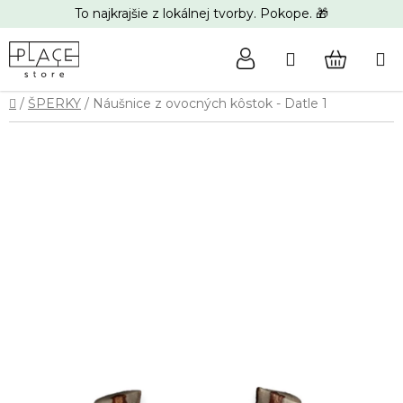
Prejsť
To najkrajšie z lokálnej tvorby. Pokope. 🎁
na
obsah
Hľadať
NÁKUP
Domov
/
ŠPERKY
/
Náušnice z ovocných kôstok - Datle 1
KOŠÍK