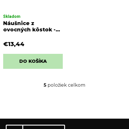
Skladom
Náušnice z
ovocných kôstok -
Snakefruit 5
€13,44
DO KOŠÍKA
5
položiek celkom
O
v
l
á
d
a
Z
c
Odoberať newsletter