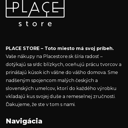
á
i
p
e
Vložte svoj e-mail a my Vám budeme zasielať informácie
ä
p
o nových produktoch na našom e-shope.
t
r
v
Email
i
k
e
y
Vložením e-mailu súhlasíte s
podmienkami
v
PLACE STORE – Toto miesto má svoj príbeh.
ochrany osobných údajov
ý
Vaše nákupy na Placestore.sk šíria radosť –
p
PRIHLÁSIŤ SA
dotýkajú sa sŕdc blízkych, oceňujú prácu tvorcov a
i
s
prinášajú kúsok ich vášne do vášho domova. Sme
u
nadšeným spojencom malých českých a
slovenských umelcov, ktorí do každého výrobku
vkladajú kus svojej duše a remeselnej zručnosti.
Ďakujeme, že ste v tom s nami.
Navigácia