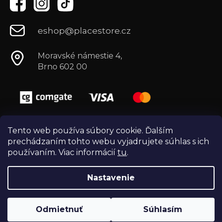
eshop@placestore.cz
Moravské námestie 4,
Brno 602 00
Tento web používa súbory cookie. Ďalším
prechádzaním tohto webu vyjadrujete súhlas s ich
používaním. Viac informácií
tu
.
Nastavenie
Vytvoril Shoptet
Copyright 2026
Môj e-shop
. Všetky práva
Odmietnuť
Súhlasím
vyhradené.