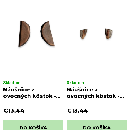
i
p
e
i
p
s
r
p
o
r
d
o
u
d
k
u
t
k
o
t
v
o
Skladom
Skladom
v
Náušnice z
Náušnice z
ovocných kôstok -
ovocných kôstok -
Avokádo 3
Datle 1
€13,44
€13,44
DO KOŠÍKA
DO KOŠÍKA