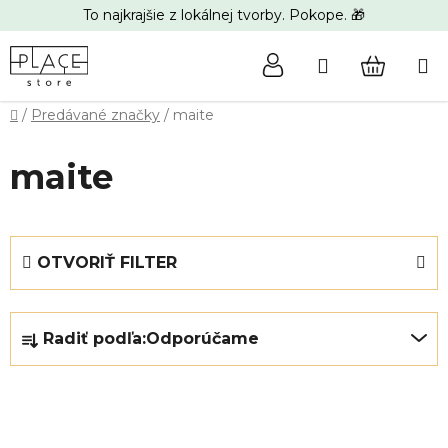
Prejsť
To najkrajšie z lokálnej tvorby. Pokope. 🎁
na
obsah
Hľadať
NÁKUP
Domov
/
Predávané značky
/
maite
KOŠÍK
maite
OTVORIŤ FILTER
R
Radiť podľa:
Odporúčame
a
d
e
V
n
ý