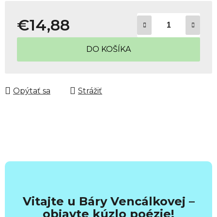
€14,88
Jednotková cena:
DO KOŠÍKA
Opýtať sa
Strážiť
Vitajte u Báry Vencálkovej –
objavte kúzlo poézie!