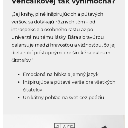
Vencálkovej tak výnimočná?
„Jej knihy, plné inšpirujúcich a pútavých
veršov, sa dotýkajú rôznych tém – od
introspekcie a osobného rastu až po
univerzálnu tému lásky. Bára s bravúrou
balansuje medzi hravosťou a vážnosťou, čo jej
diela robí prístupnými pre široké spektrum
čitateľov.“
Emocionálna hĺbka a jemný jazyk
Inšpirujúce a pútavé verše pre všetkých
čitateľov
Unikátny pohľad na svet cez poéziu