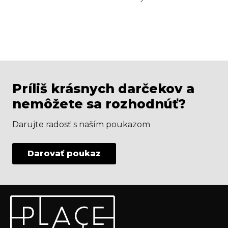
Príliš krásnych darčekov a
nemôžete sa rozhodnúť?
Darujte radosť s naším poukazom
Darovať poukaz
Z
Odoberať newsletter
á
p
Vložte svoj e-mail a my Vám budeme zasielať informácie