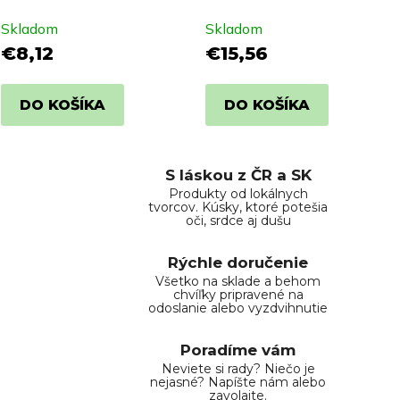
Skladom
Skladom
€8,12
€15,56
DO KOŠÍKA
DO KOŠÍKA
S láskou z ČR a SK
Produkty od lokálnych
tvorcov. Kúsky, ktoré potešia
oči, srdce aj dušu
Rýchle doručenie
Všetko na sklade a behom
chvíľky pripravené na
odoslanie alebo vyzdvihnutie
Poradíme vám
Neviete si rady? Niečo je
nejasné? Napíšte nám alebo
zavolajte.