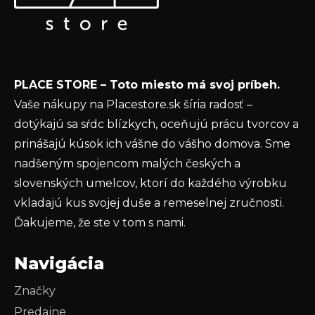
ä
o nových produktoch na našom e-shope.
t
Email
i
e
Vložením e-mailu súhlasíte s
podmienkami
PLACE STORE – Toto miesto má svoj príbeh.
ochrany osobných údajov
Vaše nákupy na Placestore.sk šíria radosť –
PRIHLÁSIŤ SA
dotýkajú sa sŕdc blízkych, oceňujú prácu tvorcov a
prinášajú kúsok ich vášne do vášho domova. Sme
nadšeným spojencom malých českých a
slovenských umelcov, ktorí do každého výrobku
vkladajú kus svojej duše a remeselnej zručnosti.
Ďakujeme, že ste v tom s nami.
Navigácia
Značky
Predajne