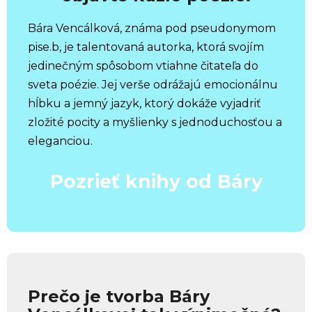
Bára Vencálková, známa pod pseudonymom
pise.b, je talentovaná autorka, ktorá svojím
jedinečným spôsobom vtiahne čitateľa do
sveta poézie. Jej verše odrážajú emocionálnu
hĺbku a jemný jazyk, ktorý dokáže vyjadriť
zložité pocity a myšlienky s jednoduchosťou a
eleganciou.
Pozrieť knihy od Báry
Prečo je tvorba Báry