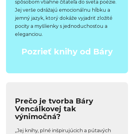
spôsobom vtiahne čitateľa do sveta poézie.
Jej verše odrážajú emocionálnu hĺbku a
jemný jazyk, ktorý dokáže vyjadriť zložité
pocity a myšlienky s jednoduchosťou a
eleganciou.
Pozrieť knihy od Báry
Prečo je tvorba Báry
Vencálkovej tak
výnimočná?
„Jej knihy, plné inšpirujúcich a pútavých