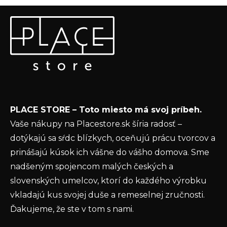
a
Z
c
Odoberať newsletter
á
i
p
e
Vložte svoj e-mail a my Vám budeme zasielať informácie
ä
p
o nových produktoch na našom e-shope.
t
r
v
Email
i
k
e
y
Vložením e-mailu súhlasíte s
podmienkami
v
PLACE STORE – Toto miesto má svoj príbeh.
ochrany osobných údajov
ý
Vaše nákupy na Placestore.sk šíria radosť –
p
PRIHLÁSIŤ SA
dotýkajú sa sŕdc blízkych, oceňujú prácu tvorcov a
i
s
prinášajú kúsok ich vášne do vášho domova. Sme
u
nadšeným spojencom malých českých a
slovenských umelcov, ktorí do každého výrobku
vkladajú kus svojej duše a remeselnej zručnosti.
Ďakujeme, že ste v tom s nami.