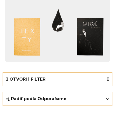
OTVORIŤ FILTER
R
Radiť podľa:
Odporúčame
a
d
e