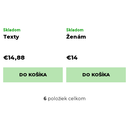
Skladom
Skladom
Texty
Ženám
€14,88
€14
DO KOŠÍKA
DO KOŠÍKA
6
položiek celkom
O
v
l
á
d