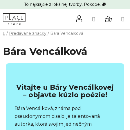
Prejsť
To najkrajšie z lokálnej tvorby. Pokope. 🎁
na
obsah
Hľadať
NÁKUP
Domov
/
Predávané značky
/
Bára Vencálková
KOŠÍK
Bára Vencálková
Vitajte u Báry Vencálkovej
– objavte kúzlo poézie!
Bára Vencálková, známa pod
pseudonymom pise.b, je talentovaná
autorka, ktorá svojím jedinečným