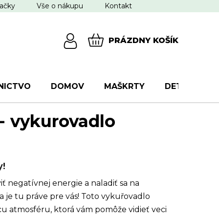
ačky
Vše o nákupu
Kontakt
PRÁZDNY KOŠÍK
NÁKUPNÝ
KOŠÍK
NICTVO
DOMOV
MAŠKRTY
DETI
VŠ
- vykurovadlo
y!
iť negatívnej energie a naladiť sa na
 je tu práve pre vás! Toto vykuřovadlo
úcu atmosféru, ktorá vám pomôže vidieť veci