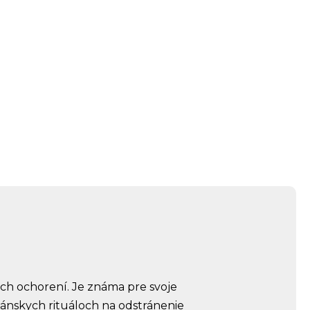
ných ochorení. Je známa pre svoje
iánskych rituáloch na odstránenie