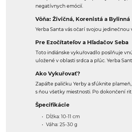
negatívnych emócií.
Vôňa: Živičná, Korenistá a Bylinná
Yerba Santa vás očarí svojou jedinečnou v
Pre Ezočítateľov a Hľadačov Seba
Toto indiánske vykuřovadlo posilňuje vnú
uložené v oblasti srdca a pľúc. Yerba San
Ako Vykuřovať?
Zapáľte paličku Yerby a sfúknite plameň, ab
s ňou všetky miestnosti. Po dokončení rit
Špecifikácie
Dĺžka: 10-11 cm
Váha: 25-30 g