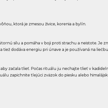
ôňou, ktorá je zmesou živice, korenia a bylín.
tornú silu a pomáha v boji proti strachu a neistote. Je 
ta tiež dodáva energiu pri únave a je používaná na liečb
y začala tlieť. Počas rituálu ju nechajte tlieť v kadideln
uálu zapichnite tlejúci zväzok do piesku alebo himalájskej