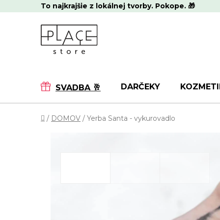
Prejsť
To najkrajšie z lokálnej tvorby. Pokope. 🎁
na
obsah
DARČEKY
KOZMETI
SVADBA 🥂
Domov
/
DOMOV
/
Yerba Santa - vykurovadlo