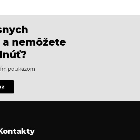
ásnych
 a nemôžete
dnúť?
aším poukazom
az
Kontakty