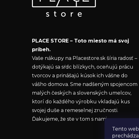
p
Vložte svoj e-mail a my Vám budeme zasielať
ä
informácie o nových produktoch na našom e-
t
shope.
i
Email
e
PLACE STORE – Toto miesto má svoj
Vložením e-mailu súhlasíte s
podmienkam
príbeh.
ochrany osobných údajov
Vaše nákupy na Placestore.sk šíria radosť –
dotýkajú sa sŕdc blízkych, oceňujú prácu
PRIHLÁSIŤ SA
tvorcov a prinášajú kúsok ich vášne do
vášho domova. Sme nadšeným spojencom
malých českých a slovenských umelcov,
ktorí do každého výrobku vkladajú kus
svojej duše a remeselnej zručnosti.
Ďakujeme, že ste v tom s nami.
Tento web 
prechádza