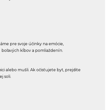
známe pre svoje účinky na emócie,
u boľavých kĺbov a pomliaždenín.
ici alebo mušli. Ak očisťujete byt, prejdite
 soli.