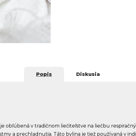
Popis
Diskusia
, je obľúbená v tradičnom liečiteľstve na liečbu respirač
tmy a prechladnutia. Táto bylina je tiež používaná v ind