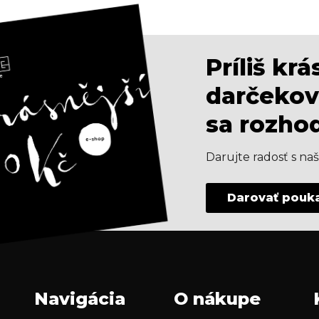
Príliš kr
darčekov
sa rozho
Darujte radosť s n
Darovať pouk
Navigácia
O nákupe