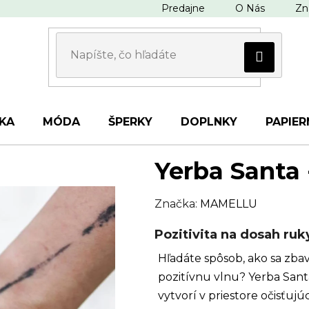
Predajne
O Nás
Zn
KA
MÓDA
ŠPERKY
DOPLNKY
PAPIER
Yerba Santa 
Značka:
MAMELLU
Pozitivita na dosah ruk
Hľadáte spôsob, ako sa zbav
pozitívnu vlnu? Yerba Santa
vytvorí v priestore očisťuj