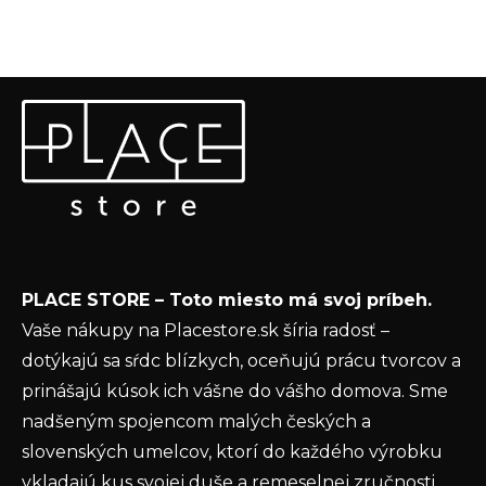
l
á
d
a
Z
c
Odoberať newsletter
á
i
p
e
Vložte svoj e-mail a my Vám budeme zasielať informácie
ä
p
o nových produktoch na našom e-shope.
t
r
v
Email
i
k
e
y
Vložením e-mailu súhlasíte s
podmienkami
v
PLACE STORE – Toto miesto má svoj príbeh.
ochrany osobných údajov
ý
Vaše nákupy na Placestore.sk šíria radosť –
p
PRIHLÁSIŤ SA
dotýkajú sa sŕdc blízkych, oceňujú prácu tvorcov a
i
s
prinášajú kúsok ich vášne do vášho domova. Sme
u
nadšeným spojencom malých českých a
slovenských umelcov, ktorí do každého výrobku
vkladajú kus svojej duše a remeselnej zručnosti.