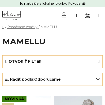
Prejsť
To najkrajšie z lokálnej tvorby. Pokope. 🎁
na
obsah
Hľadať
NÁKUP
Domov
/
Predávané značky
/
MAMELLU
KOŠÍK
MAMELLU
OTVORIŤ FILTER
R
Radiť podľa:
Odporúčame
a
d
e
V
NOVINKA
n
ý