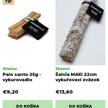
i
TIP
p
e
i
p
s
r
p
o
r
d
o
u
d
k
u
t
k
o
t
v
o
Skladom
Skladom
v
Palo santo 25g -
Šalvia MAXI 22cm
vykurovadlo
vykuřovací zväzok
€9,20
€13,60
DO KOŠÍKA
DO KOŠÍKA