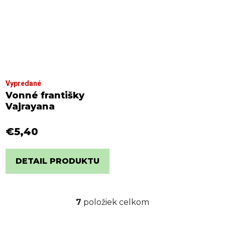
Vypredané
Vonné františky
Vajrayana
€5,40
DETAIL PRODUKTU
7
položiek celkom
O
v