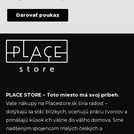
Darovať poukaz
Z
Odoberať newsletter
á
p
Vložte svoj e-mail a my Vám budeme zasielať informácie
ä
o nových produktoch na našom e-shope.
t
Email
i
e
Vložením e-mailu súhlasíte s
podmienkami
PLACE STORE – Toto miesto má svoj príbeh.
ochrany osobných údajov
Vaše nákupy na Placestore.sk šíria radosť –
PRIHLÁSIŤ SA
dotýkajú sa sŕdc blízkych, oceňujú prácu tvorcov a
prinášajú kúsok ich vášne do vášho domova. Sme
nadšeným spojencom malých českých a