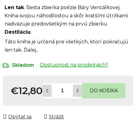
Len tak
. Šiesta zbierka poézie Báry Vencálkovej.
Kniha svojou náhodilosťou a skôr kratšími útržkami
nadväzuje predovšetkým na prvú zbierku
Destiláciu
.
Táto kniha je určená pre všetkých, ktorí pokračujú
len tak. Ďalej...
Dostupnost na prodejnách?
Skladom
€12,80
DO KOŠÍKA
Jednotková cena:
Opýtať sa
Strážiť