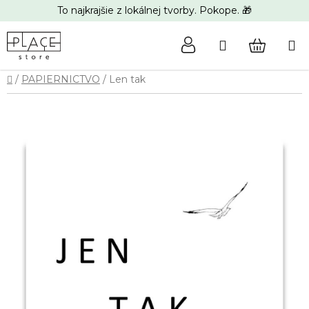
Prejsť
To najkrajšie z lokálnej tvorby. Pokope. 🎁
na
obsah
Hľadať
NÁKUP
Domov
/
PAPIERNICTVO
/
Len tak
KOŠÍK