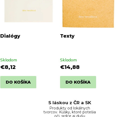
Dialógy
Texty
Skladom
Skladom
€8,12
€14,88
DO KOŠÍKA
DO KOŠÍKA
S láskou z ČR a SK
Produkty od lokálnych
tvorcov. Kúsky, ktoré potešia
oči, srdce aj dušu