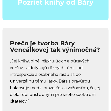
Pozrieť knihy od Báry
Prečo je tvorba Báry
Vencálkovej tak výnimočná?
„Jej knihy, plné inšpirujúcich a pútavých
veršov, sa dotýkajú rôznych tém – od
introspekcie a osobného rastu až po
univerzálnu tému lásky. Bára s bravúrou
balansuje medzi hravosťou a vážnosťou, čo jej
diela robí prístupnými pre široké spektrum
čitateľov.“